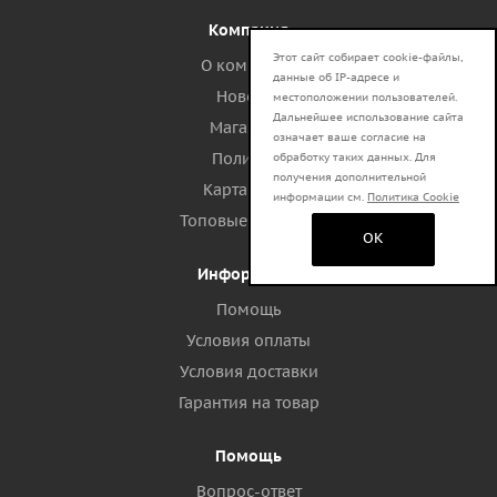
Компания
Этот сайт собирает cookie-файлы,
О компании
данные об IP-адресе и
Новости
местоположении пользователей.
Дальнейшее использование сайта
Магазины
означает ваше согласие на
Политика
обработку таких данных. Для
получения дополнительной
Карта сайта
информации см.
Политика Cookie
Топовые запросы
OK
Информация
Помощь
Условия оплаты
Условия доставки
Гарантия на товар
Помощь
Вопрос-ответ