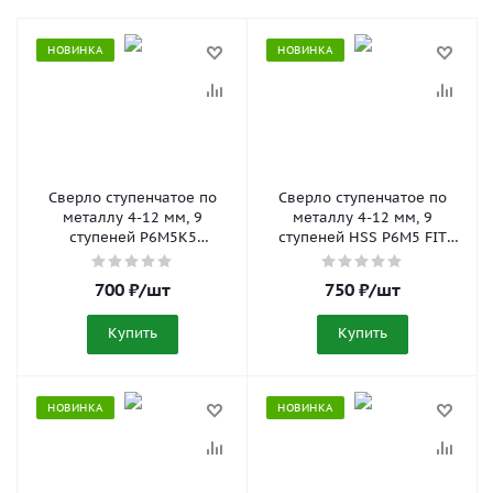
НОВИНКА
НОВИНКА
Сверло ступенчатое по
Сверло ступенчатое по
металлу 4-12 мм, 9
металлу 4-12 мм, 9
ступеней P6M5K5
ступеней HSS P6M5 FIT
АвтоDело 40812
36394
700
₽
/шт
750
₽
/шт
Купить
Купить
НОВИНКА
НОВИНКА