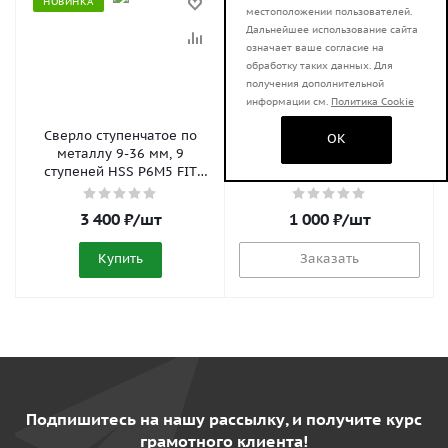
НОВИНКА
НОВИНКА
местоположении пользователей.
Дальнейшее использование сайта
означает ваше согласие на
обработку таких данных. Для
получения дополнительной
информации см.
Политика Cookie
Сверло ступенчатое по
Сверло ступенчатое по
OK
металлу 9-36 мм, 9
металлу 4-20 мм, 9
ступеней HSS P6M5 FIT
ступеней P6M5K5
36399
АвтоDело 40820
3 400
₽
/шт
1 000
₽
/шт
Купить
Заказать
Подпишитесь на нашу рассылку, и получите курс
грамотного клиента!