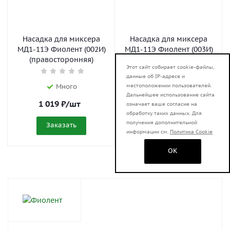
Насадка для миксера
Насадка для миксера
МД1-11Э Фиолент (002И)
МД1-11Э Фиолент (003И)
(правосторонняя)
(левосторонняя)
Этот сайт собирает cookie-файлы,
данные об IP-адресе и
местоположении пользователей.
Много
Достаточно
Дальнейшее использование сайта
1 019
₽
/шт
1 019
₽
/шт
означает ваше согласие на
обработку таких данных. Для
получения дополнительной
Заказать
Заказать
информации см.
Политика Cookie
OK