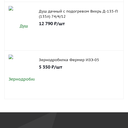
Душ дачный с подогревом Вихрь Д-135-П
(135л) 74/4/12
12 790
₽
/шт
Зернодробилка Фермер ИЗЭ-05
5 350
₽
/шт