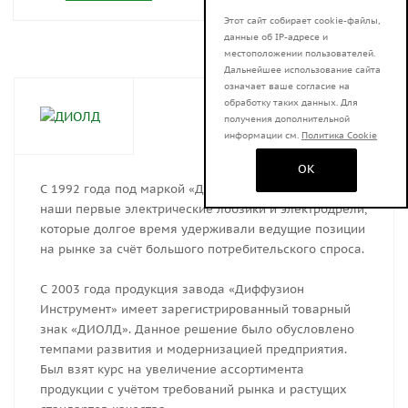
Этот сайт собирает cookie-файлы,
данные об IP-адресе и
местоположении пользователей.
Дальнейшее использование сайта
означает ваше согласие на
обработку таких данных. Для
получения дополнительной
информации см.
Политика Cookie
OK
С 1992 года под маркой «Диффузион» увидели свет
наши первые электрические лобзики и электродрели,
которые долгое время удерживали ведущие позиции
на рынке за счёт большого потребительского спроса.
С 2003 года продукция завода «Диффузион
Инструмент» имеет зарегистрированный товарный
знак «ДИОЛД». Данное решение было обусловлено
темпами развития и модернизацией предприятия.
Был взят курс на увеличение ассортимента
продукции с учётом требований рынка и растущих