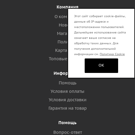
Компания
О компании
Этот сайт собирает cookie-файлы,
данные об IP-адресе и
Новости
местоположении пользователей.
Дальнейшее использование сайта
Магазины
означает ваше согласие на
Политика
обработку таких данных. Для
получения дополнительной
Карта сайта
информации см.
Политика Cookie
Топовые запросы
OK
Информация
Помощь
Условия оплаты
Условия доставки
Гарантия на товар
Помощь
Вопрос-ответ