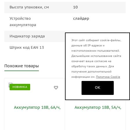
Высота упаковки, см
10
Устройство
слайдер
аккумулятора
Индикатор заряда
Есть
Этот сайт собирает cookie-файлы,
данные об IP-адресе и
Штрих код EAN 13
4603010102410
местоположении пользователей.
Дальнейшее использование сайта
означает ваше согласие на
Похожие товары
обработку таких данных. Для
получения дополнительной
информации см.
Политика Cookie
OK
НОВИНКА
НОВИНКА