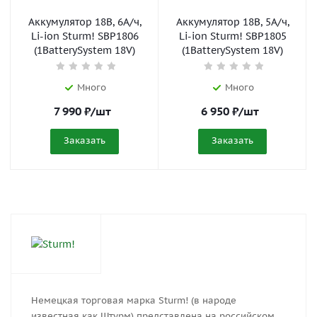
Аккумулятор 18В, 6А/ч,
Аккумулятор 18В, 5А/ч,
Li-ion Sturm! SBP1806
Li-ion Sturm! SBP1805
(1BatterySystem 18V)
(1BatterySystem 18V)
Много
Много
7 990
₽
/шт
6 950
₽
/шт
Заказать
Заказать
Немецкая торговая марка Sturm! (в народе
известная как Штурм) представлена на российском