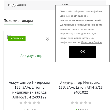
Индикация
Есть
Этот сайт собирает cookie-файлы,
данные об IP-адресе и
Похожие товары
местоположении пользователей.
Дальнейшее использование сайта
означает ваше согласие на
обработку таких данных. Для
получения дополнительной
НОВИНКА
НОВИНКА
информации см.
Политика Cookie
OK
Аккумулятор Интерскол
Аккумулятор Интерскол
18В, 5А/ч, Li-ion с
18В, 5А/ч, Li-ion АПИ-5/18
индикацией заряда
2400.022
АПИ-5/18И 2400.122