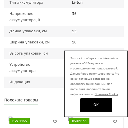
Тип аккумулятора
Li-Ion
Напряжение
36
аккумулятора, В
Длина упаковки, см
15
Ширина упаковки, см
10
Высота упаковки, см
10
Этот сайт собирает cookie-файлы,
данные об IP-адресе и
Устройство
слайдер
местоположении пользователей.
аккумулятора
Дальнейшее использование сайта
означает ваше согласие на
Индикация
Есть
обработку таких данных. Для
получения дополнительной
информации см.
Политика Cookie
Похожие товары
OK
НОВИНКА
НОВИНКА