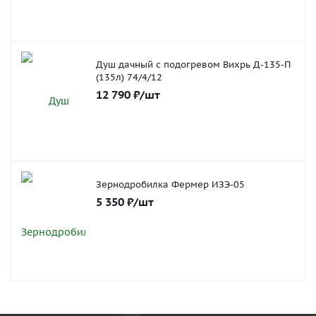
Душ дачный с подогревом Вихрь Д-135-П
(135л) 74/4/12
12 790
₽
/шт
Зернодробилка Фермер ИЗЭ-05
5 350
₽
/шт