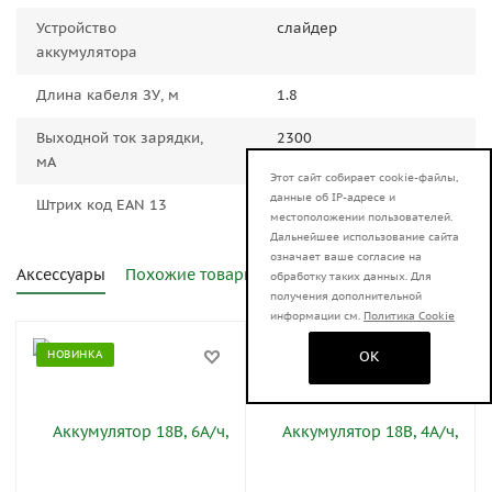
Устройство
слайдер
аккумулятора
Длина кабеля ЗУ, м
1.8
Выходной ток зарядки,
2300
мА
Этот сайт собирает cookie-файлы,
данные об IP-адресе и
Штрих код EAN 13
4603010128670
местоположении пользователей.
Дальнейшее использование сайта
означает ваше согласие на
Аксессуары
Похожие товары
обработку таких данных. Для
получения дополнительной
информации см.
Политика Cookie
НОВИНКА
НОВИНКА
OK