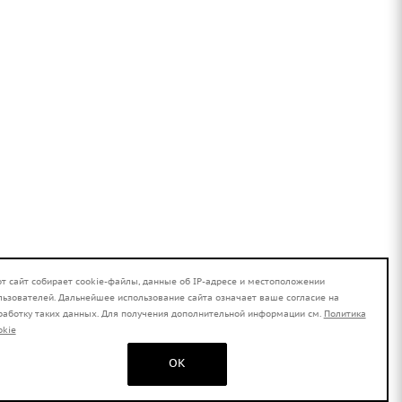
от сайт собирает cookie-файлы, данные об IP-адресе и местоположении
льзователей. Дальнейшее использование сайта означает ваше согласие на
работку таких данных. Для получения дополнительной информации см.
Политика
okie
OK