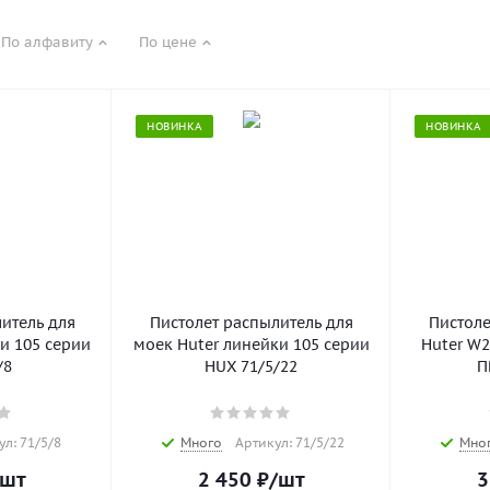
По алфавиту
По цене
НОВИНКА
НОВИНКА
итель для
Пистолет распылитель для
Пистоле
и 105 серии
моек Huter линейки 105 серии
Huter W2
/8
HUX 71/5/22
П
ул: 71/5/8
Много
Артикул: 71/5/22
Мно
/шт
2 450
₽
/шт
3