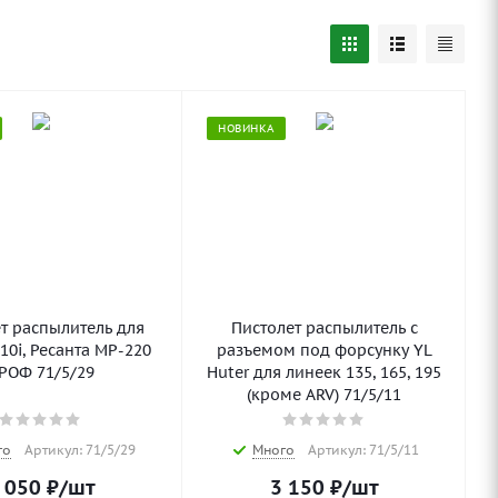
НОВИНКА
т распылитель для
Пистолет распылитель с
10i, Ресанта МР-220
разъемом под форсунку YL
РОФ 71/5/29
Huter для линеек 135, 165, 195
(кроме ARV) 71/5/11
го
Артикул: 71/5/29
Много
Артикул: 71/5/11
 050
₽
/шт
3 150
₽
/шт