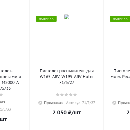
НОВИНКА
НОВИНКА
толет-
Пистолет распылитель для
Пистоле
штангами и
W165-ARV, W195-ARV Huter
моек Реса
 М2000-А
71/5/27
1/5/33
каз
Предзаказ
Артикул: 71/5/27
Предз
1/5/33
2 050
₽
/шт
2
/шт