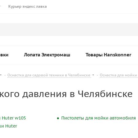
т
Курьер яндекс лавка
овки
Лопата Электромаш
Товары Hanskonner
-
Оснастка для садовой техники в Челябинске
-
Оснастка для мойки
кого давления в Челябинске
 Huter w105
Пистолеты для мойки автомобиля
ки Huter