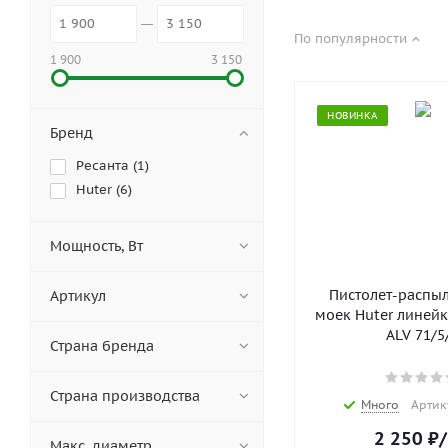
По популярности
1 900
3 150
НОВИНКА
Бренд
Ресанта (
1
)
Huter (
6
)
Мощность, Вт
Пистолет-распыл
Артикул
моек Huter линейк
ALV 71/5
Страна бренда
Страна производства
Много
Артик
2 250
₽
Макс. диаметр