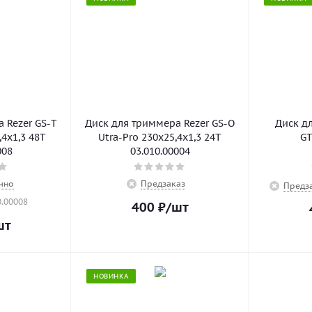
 Rezer GS-T
Диск для триммера Rezer GS-O
Диск д
,4x1,3 48T
Utra-Pro 230x25,4x1,3 24T
GT
008
03.010.00004
чно
Предзаказ
Предз
0.00008
400
₽
/шт
шт
НОВИНКА