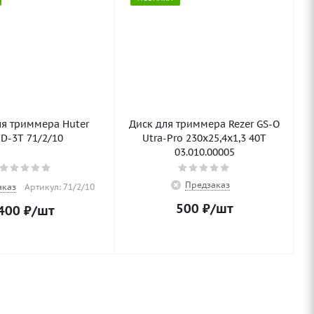
ля триммера Huter
Диск для триммера Rezer GS-O
D-3T 71/2/10
Utra-Pro 230x25,4x1,3 40T
03.010.00005
Предзаказ
аказ
Артикул: 71/2/10
500
₽
/шт
400
₽
/шт