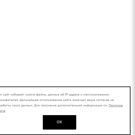
от сайт собирает cookie-файлы, данные об IP-адресе и местоположении
льзователей. Дальнейшее использование сайта означает ваше согласие на
работку таких данных. Для получения дополнительной информации см.
Политика
okie
OK