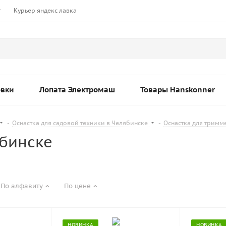
т
Курьер яндекс лавка
овки
Лопата Электромаш
Товары Hanskonner
-
Оснастка для садовой техники в Челябинске
-
Оснастка для тримм
бинске
По алфавиту
По цене
НОВИНКА
НОВИНКА