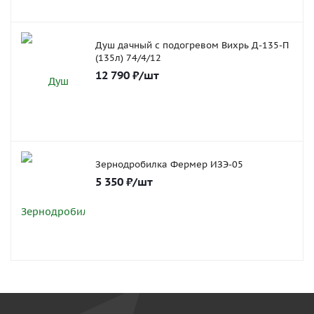
Душ дачный с подогревом Вихрь Д-135-П
(135л) 74/4/12
12 790
₽
/шт
Зернодробилка Фермер ИЗЭ-05
5 350
₽
/шт