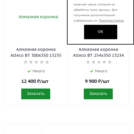
означает ваше согласие на
обработку таких данных. Для
получения дополнительной
информации см.
Политика Cookie
OK
Алмазная коронка
Алмазная коронка
Alteco BT 300x350 13235
Alteco BT 254x350 13234
Много
Много
12 400
₽
/шт
9 900
₽
/шт
Заказать
Заказать