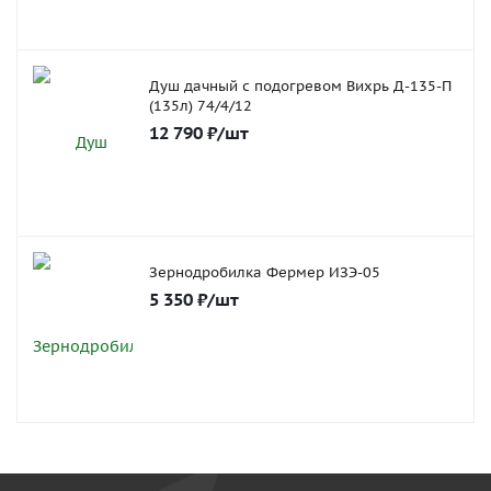
Душ дачный с подогревом Вихрь Д-135-П
(135л) 74/4/12
12 790
₽
/шт
Зернодробилка Фермер ИЗЭ-05
5 350
₽
/шт