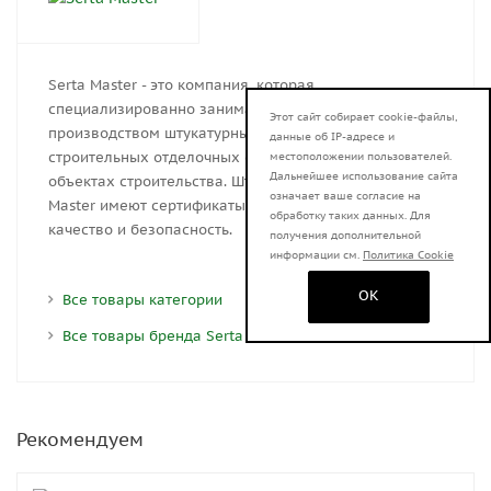
Serta Master - это компания, которая
специализированно занимается
Этот сайт собирает cookie-файлы,
производством штукатурных станций для подачи
данные об IP-адресе и
строительных отделочных смесей и раствора на
местоположении пользователей.
Дальнейшее использование сайта
объектах строительства. Штукатурные станции Serta
означает ваше согласие на
Master имеют сертификаты, подтверждающие их
обработку таких данных. Для
качество и безопасность.
получения дополнительной
информации см.
Политика Cookie
OK
Все товары категории
Все товары бренда Serta Master
Рекомендуем