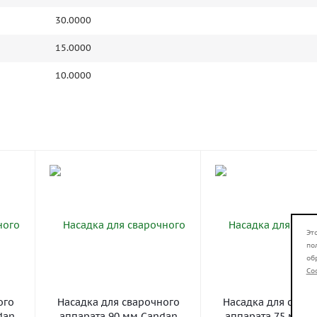
30.0000
15.0000
10.0000
Эт
по
об
Co
ого
Насадка для сварочного
Насадка для свар
dan
аппарата 90 мм Candan
аппарата 75 мм C