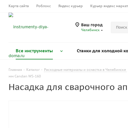
Карта сайта
Роблокс
Яндекс курьер
Курьер яндекс марке
Ваш город
Челябинск
Все инструменты
Станки для холодной к
Главная
-
Каталог
-
Расходные материалы и оснастка в Челябинске
мм Candan WS-160
Насадка для сварочного а