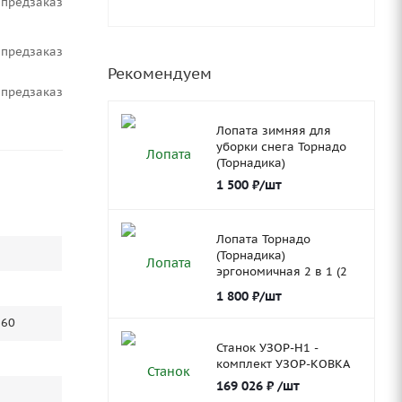
Предзаказ
Предзаказ
Рекомендуем
Предзаказ
Лопата зимняя для
уборки снега Торнадо
(Торнадика)
1 500
₽
/шт
Лопата Торнадо
(Торнадика)
эргономичная 2 в 1 (2
ковша)
1 800
₽
/шт
160
Станок УЗОР-Н1 -
комплект УЗОР-КОВКА
169 026
₽
/шт