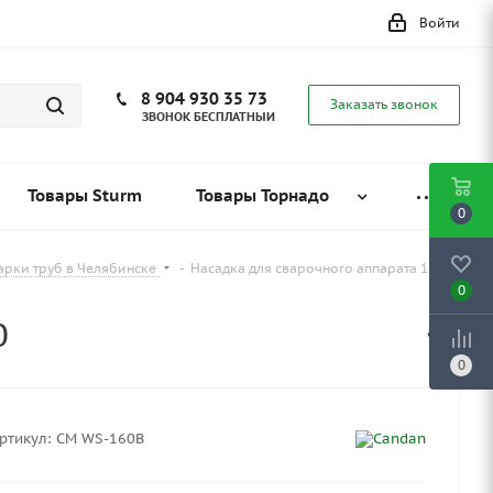
Войти
8 904 930 35 73
Заказать звонок
ЗВОНОК БЕСПЛАТНЫЙ
Товары Sturm
Товары Торнадо
0
варки труб в Челябинске
-
Насадка для сварочного аппарата 160
0
0
0
ртикул:
CM WS-160B