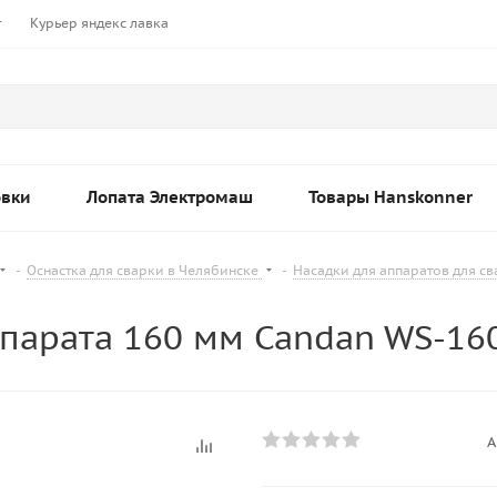
т
Курьер яндекс лавка
овки
Лопата Электромаш
Товары Hanskonner
-
Оснастка для сварки в Челябинске
-
Насадки для аппаратов для с
ппарата 160 мм Candan WS-16
А