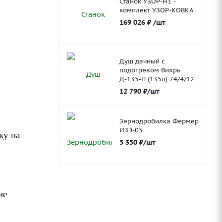
Станок УЗОР-Н1 -
комплект УЗОР-КОВКА
169 026
₽
/шт
Душ дачный с
подогревом Вихрь
Д-135-П (135л) 74/4/12
12 790
₽
/шт
Зернодробилка Фермер
ИЗЭ-05
ку на
5 350
₽
/шт
ие