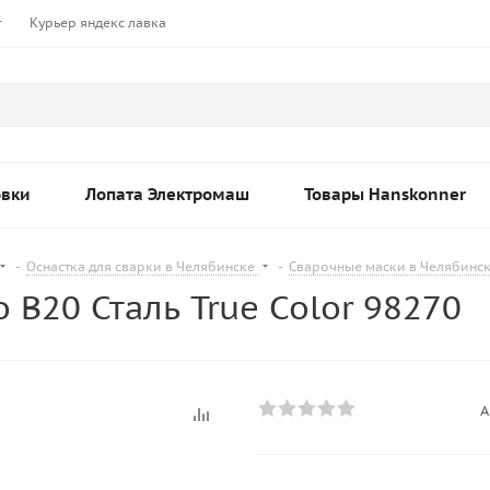
т
Курьер яндекс лавка
овки
Лопата Электромаш
Товары Hanskonner
-
Оснастка для сварки в Челябинске
-
Сварочные маски в Челябинс
 B20 Сталь True Color 98270
А