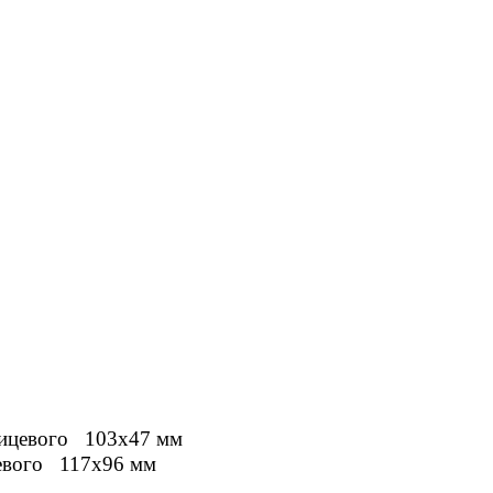
лицевого 103x47 мм
цевого 117x96 мм