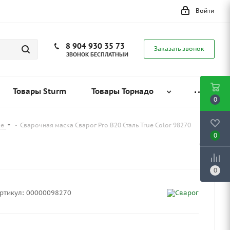
Войти
8 904 930 35 73
Заказать звонок
ЗВОНОК БЕСПЛАТНЫЙ
Товары Sturm
Товары Торнадо
0
ке
-
Сварочная маска Сварог Pro B20 Сталь True Color 98270
0
0
ртикул:
00000098270