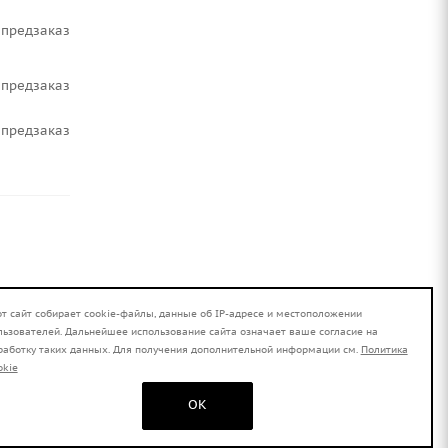
Предзаказ
Предзаказ
Предзаказ
от сайт собирает cookie-файлы, данные об IP-адресе и местоположении
льзователей. Дальнейшее использование сайта означает ваше согласие на
работку таких данных. Для получения дополнительной информации см.
Политика
okie
ловник.
OK