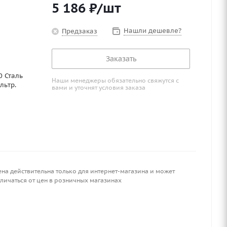
5 186
₽
/шт
Нашли дешевле?
Предзаказ
Заказать
0 Сталь
Наши менеджеры обязательно свяжутся с
льтр.
вами и уточнят условия заказа
ена действительна только для интернет-магазина и может
личаться от цен в розничных магазинах