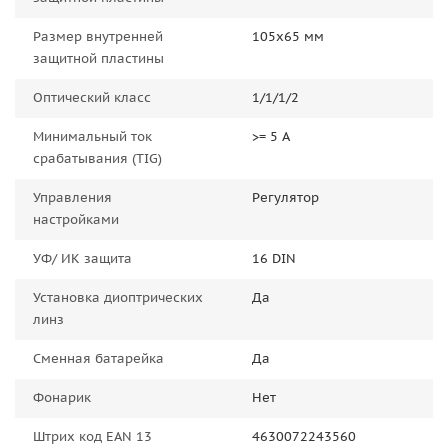
Размер внутренней
105x65 мм
защитной пластины
Оптический класс
1/1/1/2
Минимальный ток
>= 5 А
срабатывания (TIG)
Управления
Регулятор
настройками
УФ/ ИК защита
16 DIN
Установка диоптрических
Да
линз
Сменная батарейка
Да
Фонарик
Нет
Штрих код EAN 13
4630072243560