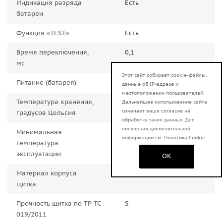
Индикация разряда
Есть
батареи
Функция «TEST»
Есть
Время переключения,
0,1
мс
Этот сайт собирает cookie-файлы,
Питание (батарея)
солнечная и CR2450
данные об IP-адресе и
местоположении пользователей.
Температура хранения,
от -10° до +55°С
Дальнейшее использование сайта
означает ваше согласие на
градусов Цельсия
обработку таких данных. Для
получения дополнительной
Минимальная
- 5 градусов Цельсия
информации см.
Политика Cookie
температура
эксплуатации
OK
Материал корпуса
PP
щитка
Прочность щитка по ТР ТС
S
019/2011