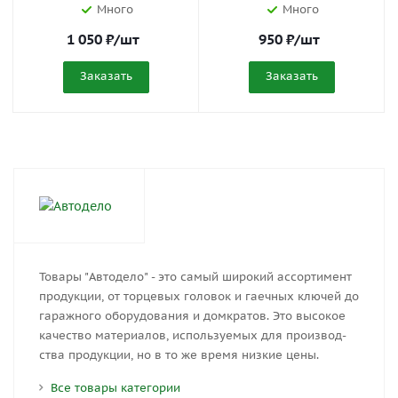
Много
Много
1 050
₽
/шт
950
₽
/шт
Заказать
Заказать
Товары "Автодело" - это са­мый ши­ро­кий ас­сор­ти­мент
про­дук­ции, от тор­це­вых го­ло­вок и га­еч­ных клю­чей до
га­раж­но­го обо­ру­до­ва­ния и дом­кра­тов. Это вы­со­кое
ка­че­ство ма­те­ри­а­лов, ис­поль­зу­е­мых для про­из­вод­
ства про­дук­ции, но в то же вре­мя низ­кие цены.
Все товары категории