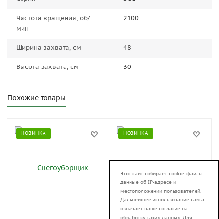
Частота вращения, об/
2100
мин
Ширина захвата, см
48
Высота захвата, см
30
Похожие товары
НОВИНКА
НОВИНКА
Этот сайт собирает cookie-файлы,
данные об IP-адресе и
местоположении пользователей.
Дальнейшее использование сайта
означает ваше согласие на
обработку таких данных. Для