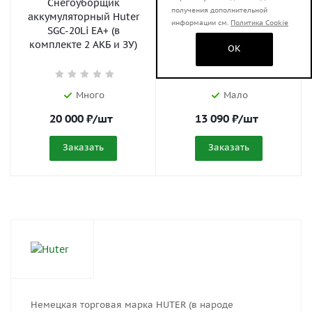
Снегоуборщик
Снегоуборщик
получения дополнительной
аккумуляторный Huter
аккумуляторный Huter
информации см.
Политика Cookie
SGC-20Li EA+ (в
SGC-20Li EA+ (в
комплекте 2 АКБ и ЗУ)
комплекте 1 АКБ и ЗУ)
OK
70/7/114
Много
Мало
20 000
₽
/шт
13 090
₽
/шт
Заказать
Заказать
Немецкая торговая марка HUTER (в народе