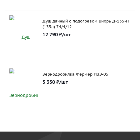
Душ дачный с подогревом Вихрь Д-135-П
(135л) 74/4/12
12 790
₽
/шт
Зернодробилка Фермер ИЗЭ-05
5 350
₽
/шт