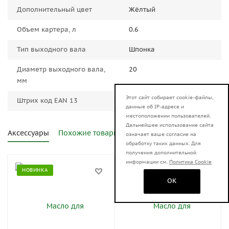
Дополнительный цвет
Жёлтый
Объем картера, л
0.6
Тип выходного вала
Шпонка
Диаметр выходного вала,
20
мм
Этот сайт собирает cookie-файлы,
Штрих код EAN 13
4606059043744
данные об IP-адресе и
местоположении пользователей.
Дальнейшее использование сайта
Аксессуары
Похожие товары
означает ваше согласие на
обработку таких данных. Для
получения дополнительной
информации см.
Политика Cookie
НОВИНКА
НОВИНКА
OK