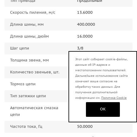
Тип привода
Продольный
Скорость пиления, м/с
13.6000
Длина шины, мм
400.0000
Длина шины, дюйм
16.0000
Шаг цепи
3/8
Этот сайт собирает cookie-файлы,
Толщина звена, мм
1.0000
данные об IP-адресе и
местоположении пользователей.
Количество звеньев, шт.
57.0000
Дальнейшее использование сайта
означает ваше согласие на
Тормоз цепи
Есть
обработку таких данных. Для
получения дополнительной
Тип затяжки цепи
Стандартная, боковая
информации см.
Политика Cookie
Автоматическая смазка
Есть
OK
цепи
Частота тока, Гц
50.0000