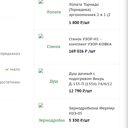
Лопата Торнадо
(Торнадика)
эргономичная 2 в 1 (2
ковша)
1 800
₽
/шт
Станок УЗОР-Н1 -
комплект УЗОР-КОВКА
169 026
₽
/шт
Предзаказ
Мало
Душ дачный с
подогревом Вихрь
Достаточно
Д-135-П (135л) 74/4/12
12 790
₽
/шт
Зернодробилка Фермер
ИЗЭ-05
5 350
₽
/шт