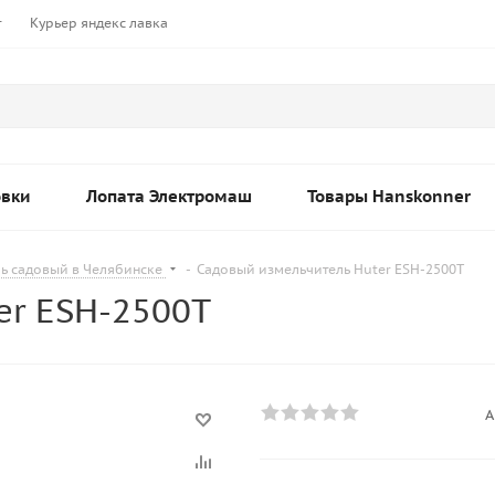
т
Курьер яндекс лавка
овки
Лопата Электромаш
Товары Hanskonner
ь садовый в Челябинске
-
Садовый измельчитель Huter ESH-2500T
er ESH-2500T
А