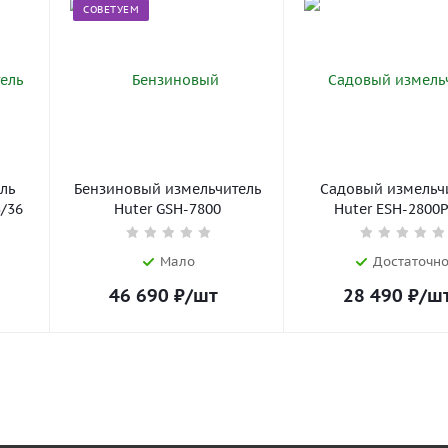
СОВЕТУЕМ
ль
Бензиновый измельчитель
Садовый измельч
3/36
Huter GSH-7800
Huter ESH-2800
Мало
Достаточн
46 690
₽
/шт
28 490
₽
/ш