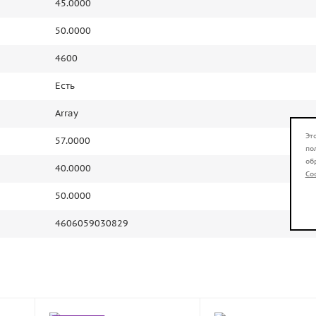
45.0000
50.0000
4600
Есть
Array
Эт
57.0000
по
об
40.0000
Co
50.0000
4606059030829