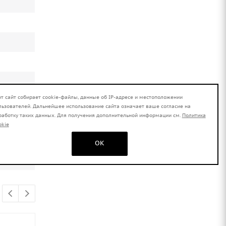
от сайт собирает cookie-файлы, данные об IP-адресе и местоположении
льзователей. Дальнейшее использование сайта означает ваше согласие на
работку таких данных. Для получения дополнительной информации см.
Политика
okie
OK