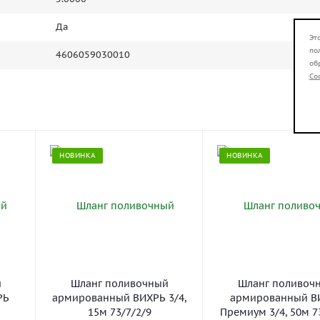
Да
Эт
по
4606059030010
об
Co
НОВИНКА
НОВИНКА
й
Шланг поливочный
Шланг поливоч
РЬ
армированный ВИХРЬ 3/4,
армированный В
15м 73/7/2/9
Премиум 3/4, 50м 7