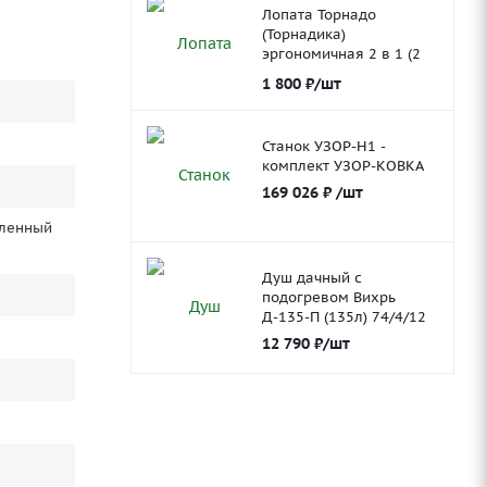
Лопата Торнадо
(Торнадика)
эргономичная 2 в 1 (2
ковша)
1 800
₽
/шт
Станок УЗОР-Н1 -
комплект УЗОР-КОВКА
169 026
₽
/шт
иленный
Душ дачный с
подогревом Вихрь
Д-135-П (135л) 74/4/12
12 790
₽
/шт