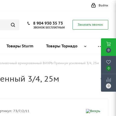
Войти
8 904 930 35 73
Заказать звонок
ЗВОНОК БЕСПЛАТНЫЙ
Товары Sturm
Товары Торнадо
0
оливочный армированный ВИХРЬ Премиум усиленный 3/4, 25м
0
нный 3/4, 25м
0
ртикул:
73/7/2/11