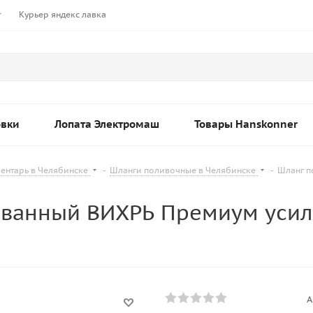
т
Курьер яндекс лавка
овки
Лопата Электромаш
Товары Hanskonner
ентарь в Челябинске
-
Шланги поливочные в Челябинске
-
Шланг п
ванный ВИХРЬ Премиум усиле
А