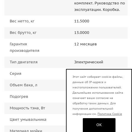
комплект. Руководство по
эксплуатации. Коробка.
Вес нетто, кг
11.5000
Вес брутто, кг
13.0000
Гарантия
12 месяцев
производителя
Тип двигателя
Электрический
Серия
Комфорт
Этот сайт собирает cookie-файлы,
данные об IP-адресе и
Объем бака, л
14.0000
местоположении пользователей.
Дальнейшее использование сайта
Подогрев
Есть
означает ваше согласие на
обработку таких данных. Для
Мощность тэна, Вт
1300.0000
получения дополнительной
информации см.
Политика Cookie
Цвет умывальника
Медь
OK
Материал мойки
Нержавеющая сталь