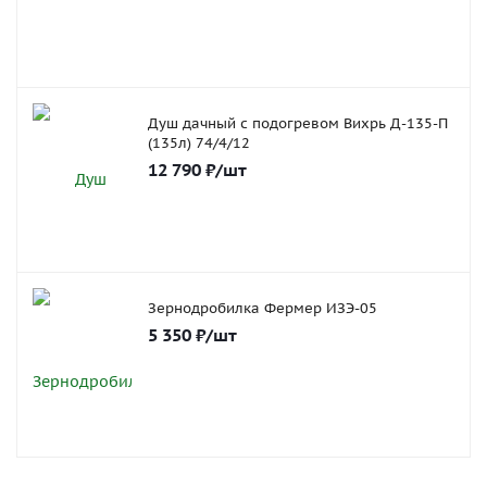
Душ дачный с подогревом Вихрь Д-135-П
(135л) 74/4/12
12 790
₽
/шт
Зернодробилка Фермер ИЗЭ-05
5 350
₽
/шт