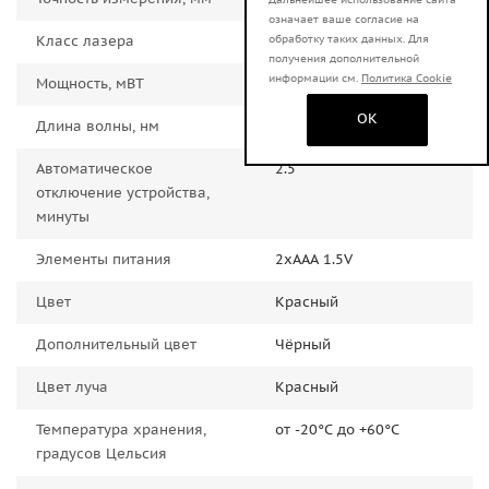
означает ваше согласие на
Класс лазера
2
обработку таких данных. Для
получения дополнительной
информации см.
Политика Cookie
Мощность, мВТ
<1
OK
Длина волны, нм
635
Автоматическое
2.5
отключение устройства,
минуты
Элементы питания
2xААА 1.5V
Цвет
Красный
Дополнительный цвет
Чёрный
Цвет луча
Красный
Температура хранения,
от -20°С до +60°С
градусов Цельсия