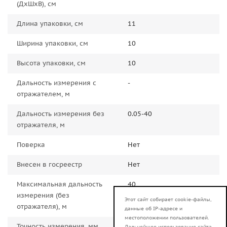
(ДxШxВ), см
Длина упаковки, см
11
Ширина упаковки, см
10
Высота упаковки, см
10
Дальность измерения с
-
отражателем, м
Дальность измерения без
0.05-40
отражателя, м
Поверка
Нет
Внесен в госреестр
Нет
Максимальная дальность
40
измерения (без
Этот сайт собирает cookie-файлы,
отражателя), м
данные об IP-адресе и
местоположении пользователей.
Точность измерения, мм
+-1.5 мм
Дальнейшее использование сайта