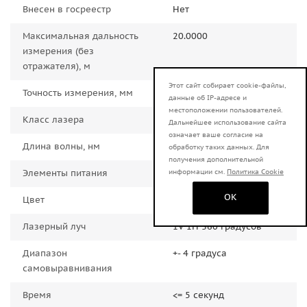
Внесен в госреестр
Нет
Максимальная дальность
20.0000
измерения (без
отражателя), м
Этот сайт собирает cookie-файлы,
Точность измерения, мм
+-1.5 мм/5 м
данные об IP-адресе и
местоположении пользователей.
Класс лазера
2
Дальнейшее использование сайта
означает ваше согласие на
Длина волны, нм
635
обработку таких данных. Для
получения дополнительной
Элементы питания
4 батарейки типа АА
информации см.
Политика Cookie
OK
Цвет
Красный
Лазерный луч
1V 1H 360 градусов
Диапазон
+- 4 градуса
самовыравнивания
Время
<= 5 секунд