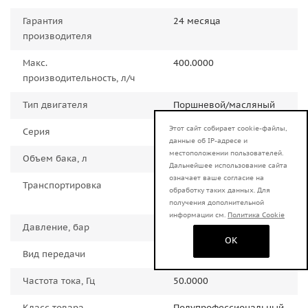
Гарантия
24 месяца
производителя
Макс.
400.0000
производительность, л/ч
Тип двигателя
Поршневой/масляный
Этот сайт собирает cookie-файлы,
Серия
КП
данные об IP-адресе и
местоположении пользователей.
Объем бака, л
100.0000
Дальнейшее использование сайта
означает ваше согласие на
Транспортировка
Колеса, Ручка для
обработку таких данных. Для
переноски
получения дополнительной
информации см.
Политика Cookie
Давление, бар
10.0000
OK
Вид передачи
Ременная
Частота тока, Гц
50.0000
Класс товара
Полупрофессиональный