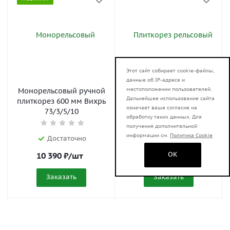
Этот сайт собирает cookie-файлы,
данные об IP-адресе и
местоположении пользователей.
Монорельсовый ручной
Плиткорез рельсовый
Дальнейшее использование сайта
плиткорез 600 мм Вихрь
Вихрь 1200 мм в
означает ваше согласие на
73/3/5/10
Челябинске
обработку таких данных. Для
получения дополнительной
информации см.
Политика Cookie
Достаточно
Достаточно
OK
10 390
₽
/шт
16 690
₽
/шт
Заказать
Заказать