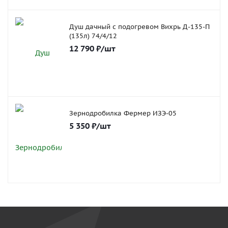
Душ дачный с подогревом Вихрь Д-135-П
(135л) 74/4/12
12 790
₽
/шт
Зернодробилка Фермер ИЗЭ-05
5 350
₽
/шт