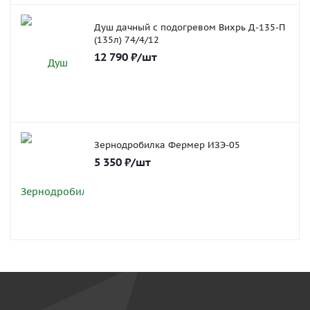
Душ дачный с подогревом Вихрь Д-135-П
(135л) 74/4/12
12 790
₽
/шт
Зернодробилка Фермер ИЗЭ-05
5 350
₽
/шт