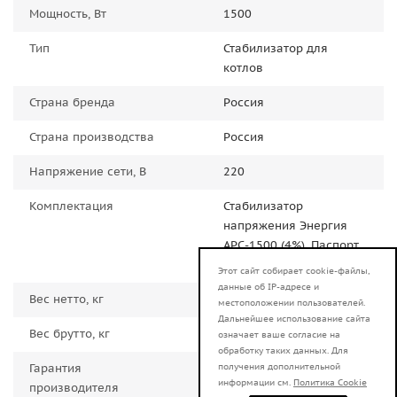
Мощность, Вт
1500
Тип
Стабилизатор для
котлов
Страна бренда
Россия
Страна производства
Россия
Напряжение сети, В
220
Комплектация
Стабилизатор
напряжения Энергия
АРС-1500 (4%). Паспорт.
Коробка.
Этот сайт собирает cookie-файлы,
данные об IP-адресе и
Вес нетто, кг
4.1
местоположении пользователей.
Дальнейшее использование сайта
Вес брутто, кг
4.5
означает ваше согласие на
обработку таких данных. Для
получения дополнительной
Гарантия
36 месяцев
информации см.
Политика Cookie
производителя