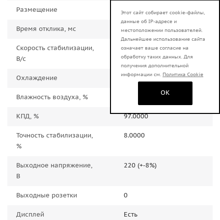
Размещение
Напольное
Этот сайт собирает cookie-файлы,
данные об IP-адресе и
Время отклика, мс
35.0000
местоположении пользователей.
Дальнейшее использование сайта
Скорость стабилизации,
35.0000
означает ваше согласие на
обработку таких данных. Для
В/с
получения дополнительной
информации см.
Политика Cookie
Охлаждение
Естественное
OK
Влажность воздуха, %
80.0000
КПД, %
97.0000
Точность стабилизации,
8.0000
%
Выходное напряжение,
220 (+-8%)
В
Выходные розетки
0
Дисплей
Есть