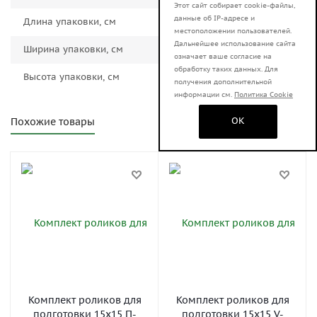
Этот сайт собирает cookie-файлы,
данные об IP-адресе и
Длина упаковки, см
15.0000
местоположении пользователей.
Дальнейшее использование сайта
Ширина упаковки, см
15.0000
означает ваше согласие на
обработку таких данных. Для
Высота упаковки, см
10.0000
получения дополнительной
информации см.
Политика Cookie
OK
Похожие товары
Комплект роликов для
Комплект роликов для
подготовки 15x15 П-
подготовки 15x15 V-