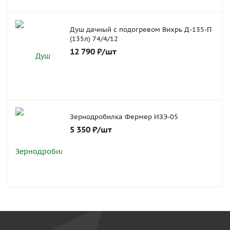
Душ дачный с подогревом Вихрь Д-135-П
(135л) 74/4/12
12 790
₽
/шт
Зернодробилка Фермер ИЗЭ-05
5 350
₽
/шт