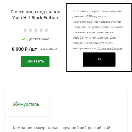
Столешница под станок
Станок УЗОР-Н1 Black
Этот сайт собирает cookie-файлы,
данные об IP-адресе и
Узор Н-1 Black Edition
Edition - Улитка У-6
местоположении пользователей.
Дальнейшее использование сайта
означает ваше согласие на
обработку таких данных. Для
Достаточно
Достаточно
получения дополнительной
8 000
₽
/шт
10 340
₽
/шт
информации см.
Политика Cookie
10 000
₽
OK
Заказать
Заказать
Компания «Ажурсталь» – крупнейший российский