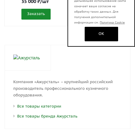
35 000
₽
/шт
4 000
₽
/шт
Дальнейшее использование сайта
означает ваше согласие на
обработку таких данных. Для
Заказать
Заказать
получения дополнительной
информации см.
Политика Cookie
OK
Компания «Ажурсталь» – крупнейший российский
производитель профессионального кузнечного
оборудования.
Все товары категории
Все товары бренда Ажурсталь