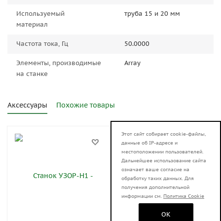
Используемый
труба 15 и 20 мм
материал
Частота тока, Гц
50.0000
Элементы, производимые
Array
на станке
Аксессуары
Похожие товары
Этот сайт собирает cookie-файлы,
АКЦИЯ
данные об IP-адресе и
местоположении пользователей.
Дальнейшее использование сайта
означает ваше согласие на
обработку таких данных. Для
получения дополнительной
информации см.
Политика Cookie
OK