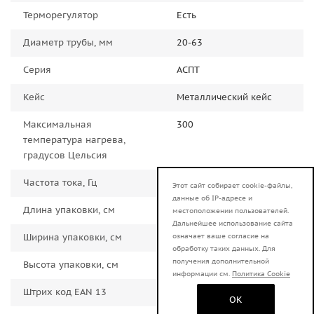
Терморегулятор
Есть
Диаметр трубы, мм
20-63
Серия
АСПТ
Кейс
Металлический кейс
Максимальная
300
температура нагрева,
градусов Цельсия
Частота тока, Гц
50
Этот сайт собирает cookie-файлы,
данные об IP-адресе и
Длина упаковки, см
35
местоположении пользователей.
Дальнейшее использование сайта
означает ваше согласие на
Ширина упаковки, см
25
обработку таких данных. Для
получения дополнительной
Высота упаковки, см
25
информации см.
Политика Cookie
Штрих код EAN 13
4606059048268
OK