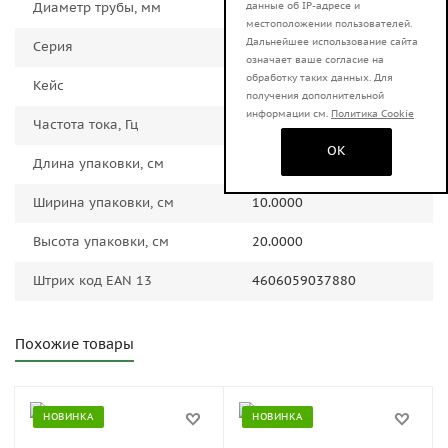
Диаметр трубы, мм
20-63
данные об IP-адресе и
местоположении пользователей.
Дальнейшее использование сайта
Серия
АСПТ
означает ваше согласие на
обработку таких данных. Для
Кейс
Пластиковый кейс
получения дополнительной
информации см.
Политика Cookie
Частота тока, Гц
50.0000
OK
Длина упаковки, см
40.0000
Ширина упаковки, см
10.0000
Высота упаковки, см
20.0000
Штрих код EAN 13
4606059037880
Похожие товары
НОВИНКА
НОВИНКА