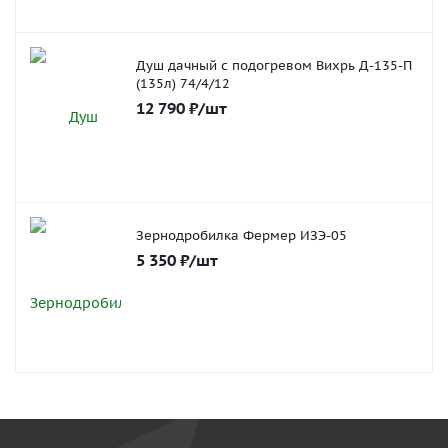
Душ дачный с подогревом Вихрь Д-135-П
(135л) 74/4/12
12 790
₽
/шт
Зернодробилка Фермер ИЗЭ-05
5 350
₽
/шт