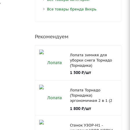
ь
Все товары бренда Вихрь
Рекомендуем
Лопата зимняя для
уборки снега Торнадо
(Торнадика)
1 500
₽
/шт
Лопата Торнадо
(Торнадика)
эргономичная 2 в 1 (2
ковша)
1 800
₽
/шт
Станок УЗОР-Н1 -