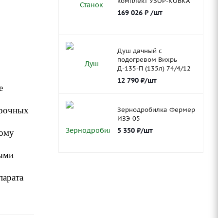
комплект УЗОР-КОВКА
169 026
₽
/шт
Душ дачный с
подогревом Вихрь
Д-135-П (135л) 74/4/12
12 790
₽
/шт
е
арочных
Зернодробилка Фермер
ИЗЭ-05
5 350
₽
/шт
кому
мыми
парата