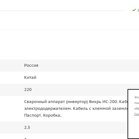
Россия
Китай
220
Эт
Сварочный аппарат (инвертор) Вихрь ИС-200. Кабель с
по
электрододержателем. Кабель с клеммой заземления.
об
Co
Паспорт. Коробка.
2.3