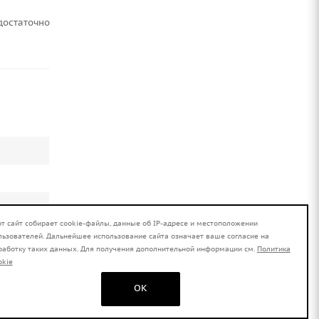
Достаточно
от сайт собирает cookie-файлы, данные об IP-адресе и местоположении
льзователей. Дальнейшее использование сайта означает ваше согласие на
работку таких данных. Для получения дополнительной информации см.
Политика
okie
OK