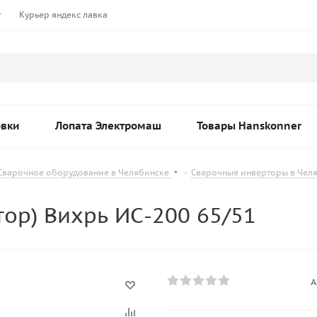
т
Курьер яндекс лавка
овки
Лопата Электромаш
Товары Hanskonner
Сварочное оборудование в Челябинске
-
Сварочные инверторы в Чел
ор) Вихрь ИС-200 65/51
А