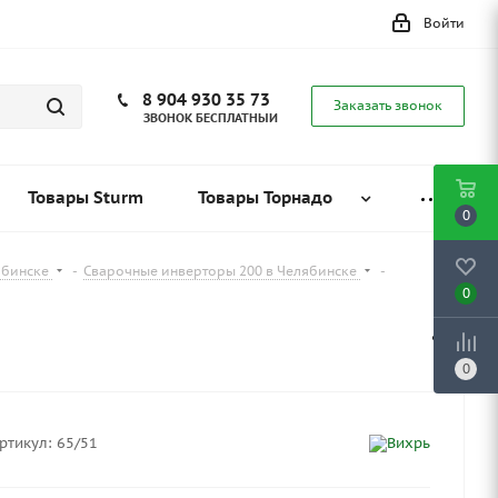
Войти
8 904 930 35 73
Заказать звонок
ЗВОНОК БЕСПЛАТНЫЙ
Товары Sturm
Товары Торнадо
0
ябинске
-
Сварочные инверторы 200 в Челябинске
-
0
0
ртикул:
65/51