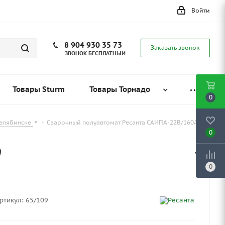
Войти
8 904 930 35 73
Заказать звонок
ЗВОНОК БЕСПЛАТНЫЙ
Товары Sturm
Товары Торнадо
0
Челябинске
-
Сварочный полуавтомат Ресанта САИПА-22В/160А
0
9
0
ртикул:
65/109