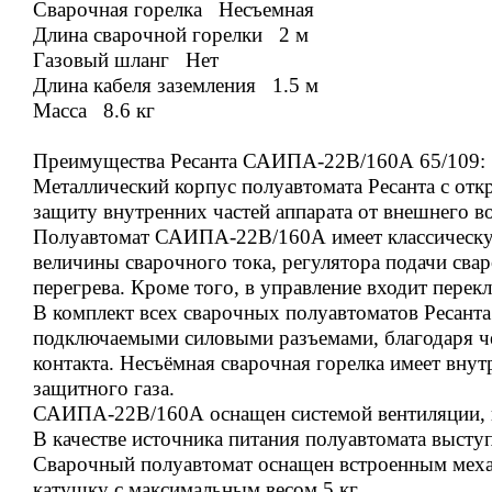
Сварочная горелка Несъемная
Длина сварочной горелки 2 м
Газовый шланг Нет
Длина кабеля заземления 1
.5 м
Масса 8.6
кг
Преимущества Ресанта САИПА-22В/160А 65/109:
Металлический корпус полуавтомата Ресанта с отк
защиту внутренних частей аппарата от внешнего в
Полуавтомат САИПА-22В/160А имеет классическую 
величины сварочного тока, регулятора подачи сва
перегрева. Кроме того, в управление входит пер
В комплект всех сварочных полуавтоматов Ресант
подключаемыми силовыми разъемами, благодаря чем
контакта. Несъёмная сварочная горелка имеет внут
защитного газа.
САИПА-22В/160А оснащен системой вентиляции, к
В качестве источника питания полуавтомата высту
Сварочный полуавтомат оснащен встроенным меха
катушку с максимальным весом 5 кг.