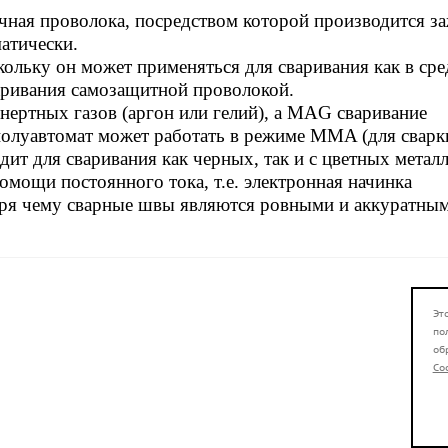
очная проволока, посредством которой производится з
атически.
ольку он может применяться для сваривания как в сре
аривания самозащитной проволокой.
нертных газов (аргон или гелий), а MAG сваривание
 полуавтомат может работать в режиме MMA (для сварк
ит для сваривания как черных, так и с цветных металл
омощи постоянного тока, т.е. электронная начинка
аря чему сварные швы являются ровными и аккуратным
Эт
по
об
Co