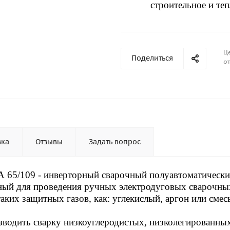
строительное и те
Ц
Поделиться
от
вка
Отзывы
Задать вопрос
А 65/109
- инверторный сварочный полуавтоматическ
ый для проведения ручных электродуговых сварочны
ких защитных газов, как: углекислый, аргон или смес
водить сварку низкоуглеродистых, низколегированны