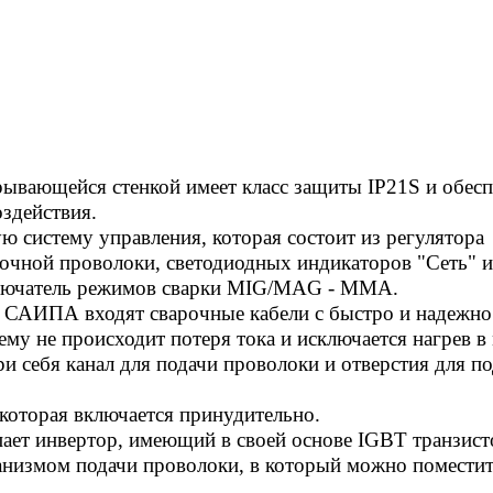
рывающейся стенкой имеет класс защиты IP21S и обесп
оздействия.
систему управления, которая состоит из регулятора
рочной проволоки, светодиодных индикаторов "Сеть" и
еключатель режимов сварки MIG/MAG - MMA.
а САИПА входят сварочные кабели с быстро и надежно
у не происходит потеря тока и исключается нагрев в 
ри себя канал для подачи проволоки и отверстия для п
оторая включается принудительно.
пает инвертор, имеющий в своей основе IGBT транзист
низмом подачи проволоки, в который можно помести