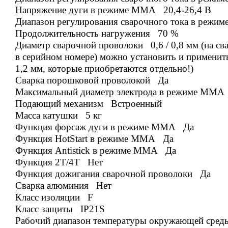
Напряжение дуги в режиме ММА 20,4
-26
,4
В
Диапазон регулирования сварочного тока в реж
Продолжительность нагружения 70 %
Диаметр сварочной проволоки 0,6 / 0,8
мм (на с
в серийном номере) можно установить и применить
1,2 мм, которые приобретаются отдельно!)
Сварка порошковой проволокой Да
Максимальный диаметр электрода в режиме ММА
Подающий механизм Встроенный
Масса катушки 5 кг
Функция форсаж дуги в режиме ММА Да
Функция HotStart в режиме ММА Да
Функция Antistick в режиме ММА Да
Функция 2Т/4Т Нет
Функция дожигания сварочной проволоки Да
Сварка алюминия Нет
Класс изоляции F
Класс защиты IP21S
Рабочий диапазон температуры окружающей среды