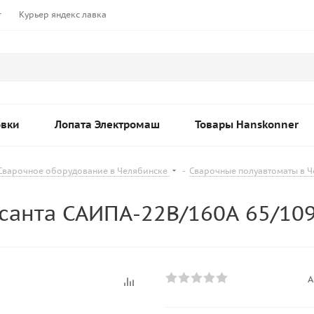
т
Курьер яндекс лавка
овки
Лопата Электромаш
Товары Hanskonner
Сварочное оборудование в Челябинске
-
Сварочные полуавтоматы в 
санта САИПА-22В/160А 65/10
А