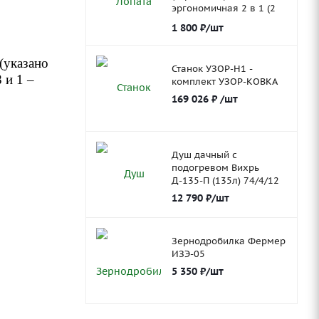
эргономичная 2 в 1 (2
ковша)
1 800
₽
/шт
(указано
Станок УЗОР-Н1 -
 и 1 –
комплект УЗОР-КОВКА
169 026
₽
/шт
Душ дачный с
подогревом Вихрь
Д-135-П (135л) 74/4/12
12 790
₽
/шт
Зернодробилка Фермер
ИЗЭ-05
5 350
₽
/шт