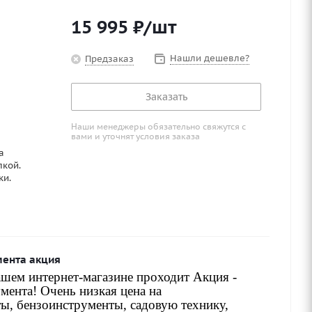
15 995
₽
/шт
Нашли дешевле?
Предзаказ
Заказать
Наши менеджеры обязательно свяжутся с
вами и уточнят условия заказа
а
лкой.
ки.
мента акция
шем интернет-магазине проходит Акция -
мента! Очень низкая цена на
ы, бензоинструменты, садовую технику,