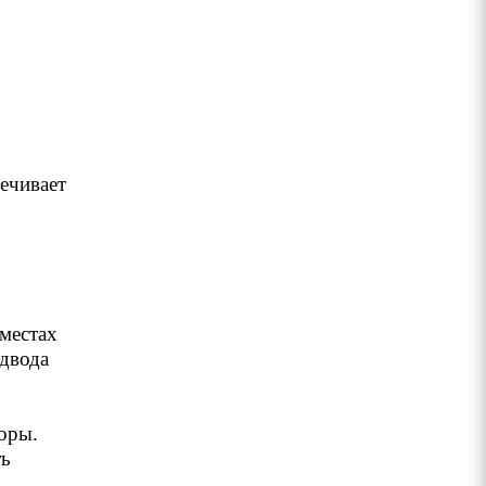
ечивает
местах
одвода
оры.
ть