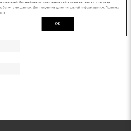
льзователей. Дальнейшее использование сайта означает ваше согласие на
работку таких данных. Для получения дополнительной информации см.
Политика
okie
OK