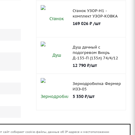
Станок УЗОР-Н1 -
комплект УЗОР-КОВКА
169 026
₽
/шт
Душ дачный с
подогревом Вихрь
Д-135-П (135л) 74/4/12
12 790
₽
/шт
Зернодробилка Фермер
ИЗЭ-05
5 350
₽
/шт
от сайт собирает cookie-файлы, данные об IP-адресе и местоположении