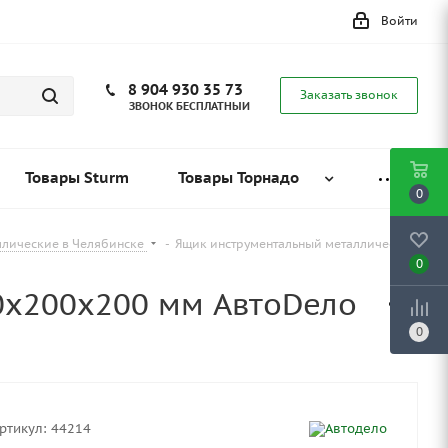
Войти
8 904 930 35 73
Заказать звонок
ЗВОНОК БЕСПЛАТНЫЙ
Товары Sturm
Товары Торнадо
0
ллические в Челябинске
-
Ящик инструментальный металлический
0
0x200x200 мм АвтоDело
0
ртикул:
44214