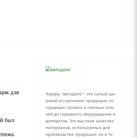
щик для
Товары "Автодело" - это са­мый ши­
ро­кий ас­сор­ти­мент про­дук­ции, от
тор­це­вых го­ло­вок и га­еч­ных клю­
чей до га­раж­но­го обо­ру­до­ва­ния и
ый был
дом­кра­тов. Это вы­со­кое ка­че­ство
ма­те­ри­а­лов, ис­поль­зу­е­мых для
епежа.
про­из­вод­ства про­дук­ции, но в то