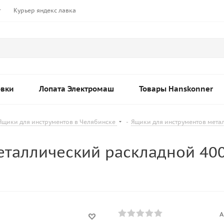
т
Курьер яндекс лавка
овки
Лопата Электромаш
Товары Hanskonner
Ящики для инструментов в Челябинске
-
Ящики для инструментов мета
еталлический раскладной 40
А