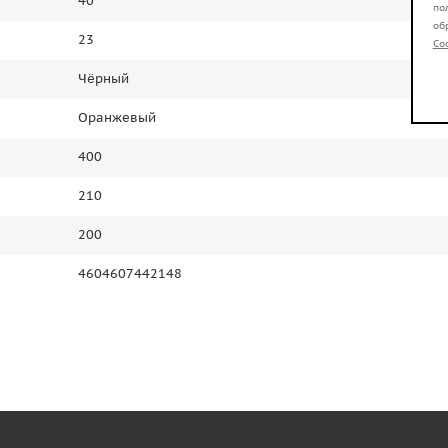
40
по
об
23
Co
Чёрный
Оранжевый
400
210
200
4604607442148