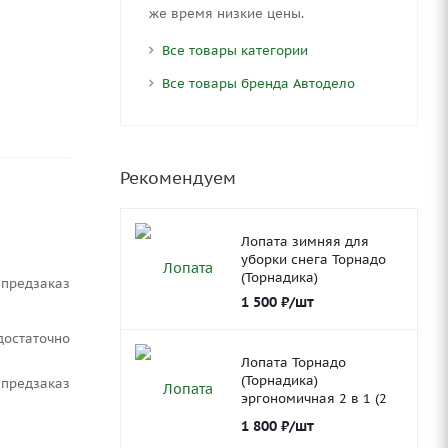
же вре­мя низ­кие цены.
Все товары категории
Все товары бренда Автодело
Рекомендуем
Лопата зимняя для
уборки снега Торнадо
(Торнадика)
Предзаказ
1 500
₽
/шт
Достаточно
Лопата Торнадо
(Торнадика)
Предзаказ
эргономичная 2 в 1 (2
ковша)
1 800
₽
/шт