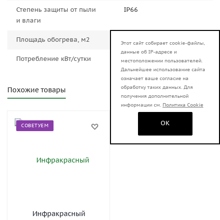
Степень защиты от пыли
IP66
и влаги
Площадь обогрева, м2
1-2
Этот сайт собирает cookie-файлы,
данные об IP-адресе и
Потребление кВт/сутки
1.2
местоположении пользователей.
Дальнейшее использование сайта
означает ваше согласие на
обработку таких данных. Для
Похожие товары
получения дополнительной
информации см.
Политика Cookie
OK
СОВЕТУЕМ
Инфракрасный