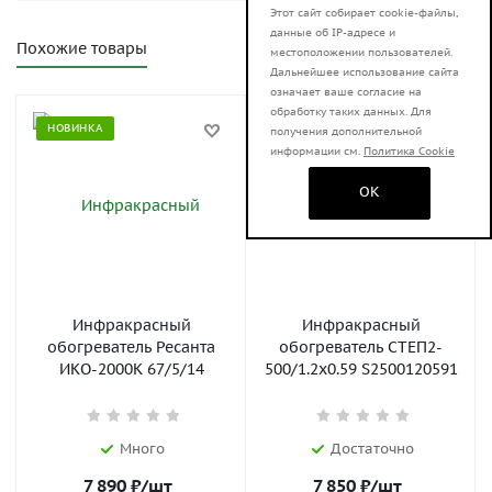
Этот сайт собирает cookie-файлы,
данные об IP-адресе и
Похожие товары
местоположении пользователей.
Дальнейшее использование сайта
означает ваше согласие на
обработку таких данных. Для
НОВИНКА
НОВИНКА
получения дополнительной
информации см.
Политика Cookie
OK
Инфракрасный
Инфракрасный
обогреватель Ресанта
обогреватель СТЕП2-
ИКО-2000К 67/5/14
500/1.2x0.59 S2500120591
Много
Достаточно
7 890
₽
/шт
7 850
₽
/шт