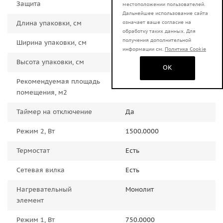
Защита
от перегрева
местоположении пользователей.
Дальнейшее использование сайта
означает ваше согласие на
Длина упаковки, см
66.0000
обработку таких данных. Для
получения дополнительной
Ширина упаковки, см
12.0000
информации см.
Политика Cookie
Высота упаковки, см
49.0000
OK
Рекомендуемая площадь
15.0000
помещения, м2
Таймер на отключение
Да
Режим 2, Вт
1500.0000
Термостат
Есть
Сетевая вилка
Есть
Нагревательный
Монолит
элемент
Режим 1, Вт
750.0000