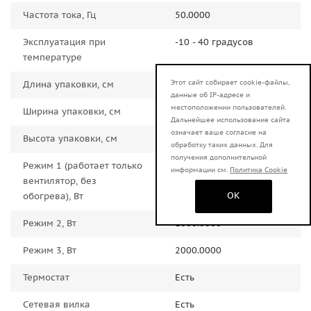
Частота тока, Гц
50.0000
Эксплуатация при
-10 - 40 градусов
температуре
Этот сайт собирает cookie-файлы,
Длина упаковки, см
31.0000
данные об IP-адресе и
местоположении пользователей.
Ширина упаковки, см
21.0000
Дальнейшее использование сайта
означает ваше согласие на
Высота упаковки, см
22.0000
обработку таких данных. Для
получения дополнительной
Режим 1 (работает только
25.0000
информации см.
Политика Cookie
вентилятор, без
OK
обогрева), Вт
Режим 2, Вт
1000.0000
Режим 3, Вт
2000.0000
Термостат
Есть
Сетевая вилка
Есть