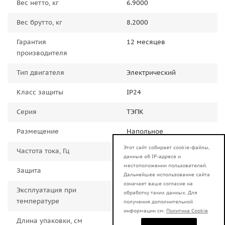
Вес нетто, кг
6.9000
Вес брутто, кг
8.2000
Гарантия
12 месяцев
производителя
Тип двигателя
Электрический
Класс защиты
IP24
Серия
ТЭПК
Размещение
Напольное
Этот сайт собирает cookie-файлы,
Частота тока, Гц
50.0000
данные об IP-адресе и
местоположении пользователей.
Защита
от перегрева
Дальнейшее использование сайта
означает ваше согласие на
Эксплуатация при
-10 - 40 градусов
обработку таких данных. Для
температуре
получения дополнительной
информации см.
Политика Cookie
Длина упаковки, см
42.0000