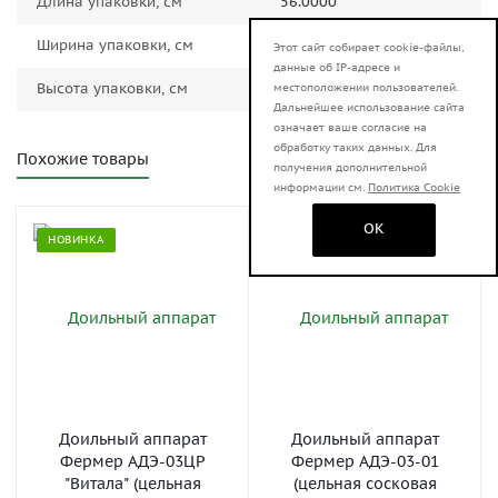
Длина упаковки, см
56.0000
Ширина упаковки, см
82.0000
Этот сайт собирает cookie-файлы,
данные об IP-адресе и
Высота упаковки, см
55.0000
местоположении пользователей.
Дальнейшее использование сайта
означает ваше согласие на
обработку таких данных. Для
Похожие товары
получения дополнительной
информации см.
Политика Cookie
OK
НОВИНКА
НОВИНКА
Доильный аппарат
Доильный аппарат
Фермер АДЭ-03ЦР
Фермер АДЭ-03-01
"Витала" (цельная
(цельная сосковая