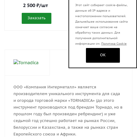
2 500
₽
/шт
3 900
₽
/шт
Этот сайт собирает cookie-файлы,
данные об IP-адресе и
местоположении пользователей.
Заказать
Заказать
Дальнейшее использование сайта
означает ваше согласие на
обработку таких данных. Для
получения дополнительной
информации см.
Политика Cookie
OK
ООО «Компания Интерметалл» является
производителем уникального инструмента для сада
и огорода торговой марки «TORNADICA» (до этого
инструмент производился под брендом Торнадо, но в
прошлом году был произведен ребрендинг) и уже
седьмой год успешно работает на рынках России,
Белоруссии и Казахстана, а также на рынках стран
Европейского союза и Африки.