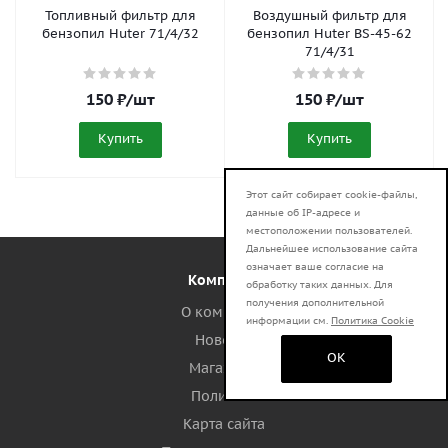
Топливный фильтр для
Воздушный фильтр для
бензопил Huter 71/4/32
бензопил Huter BS-45-62
71/4/31
150
₽
/шт
150
₽
/шт
Купить
Купить
Этот сайт собирает cookie-файлы,
данные об IP-адресе и
местоположении пользователей.
Дальнейшее использование сайта
означает ваше согласие на
Компания
обработку таких данных. Для
получения дополнительной
О компании
информации см.
Политика Cookie
Новости
OK
Магазины
Политика
Карта сайта