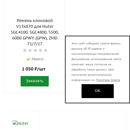
Ремень клиновой
V13x870 для Huter
SGC4100, SGC4800, 5500,
6000 GPWY (GPW), ZMD
71/7/17
Этот сайт собирает cookie-файлы,
данные об IP-адресе и
местоположении пользователей.
Много
Дальнейшее использование сайта
означает ваше согласие на
1 050
₽
/шт
обработку таких данных. Для
получения дополнительной
информации см.
Политика Cookie
Заказать
OK