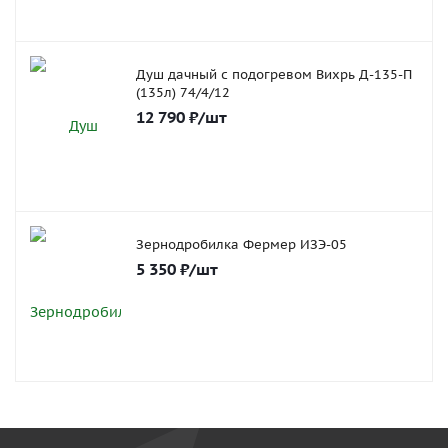
Душ дачный с подогревом Вихрь Д-135-П
(135л) 74/4/12
12 790
₽
/шт
Зернодробилка Фермер ИЗЭ-05
5 350
₽
/шт