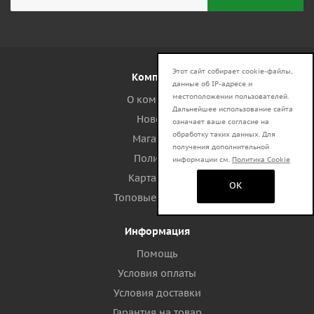
Этот сайт собирает cookie-файлы,
Компания
данные об IP-адресе и
местоположении пользователей.
О компании
Дальнейшее использование сайта
Новости
означает ваше согласие на
обработку таких данных. Для
Магазины
получения дополнительной
Политика
информации см.
Политика Cookie
Карта сайта
OK
Топовые запросы
Информация
Помощь
Условия оплаты
Условия доставки
Гарантия на товар