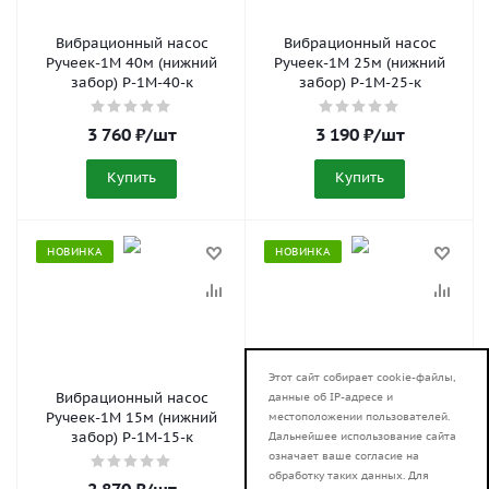
Вибрационный насос
Вибрационный насос
Ручеек-1М 40м (нижний
Ручеек-1М 25м (нижний
забор) Р-1М-40-к
забор) Р-1М-25-к
3 760
₽
/шт
3 190
₽
/шт
Купить
Купить
НОВИНКА
НОВИНКА
Этот сайт собирает cookie-файлы,
Вибрационный насос
Вибрационный насос
данные об IP-адресе и
Ручеек-1М 15м (нижний
Ручеек-1М 10м (нижний
местоположении пользователей.
забор) Р-1М-15-к
забор) Р-1М-10-к
Дальнейшее использование сайта
означает ваше согласие на
обработку таких данных. Для